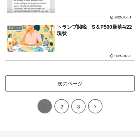
2025.05.01
トランプ関税 S＆P500暴落4/22
S&P500
現状
2025.04.23
次のページ
次
1
2
3
へ