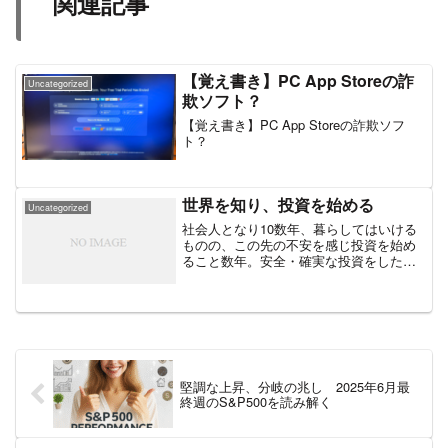
関連記事
【覚え書き】PC App Storeの詐
Uncategorized
欺ソフト？
【覚え書き】PC App Storeの詐欺ソフ
ト？
世界を知り、投資を始める
Uncategorized
社会人となり10数年、暮らしてはいける
ものの、この先の不安を感じ投資を始め
ること数年。安全・確実な投資をしたい
と色々調べた結果、資産運用のほとんど
はインデックス投資に配分しています。
これで株の動きに一喜一憂することは無
くなるかと思いきや、世...
堅調な上昇、分岐の兆し 2025年6月最
終週のS&P500を読み解く