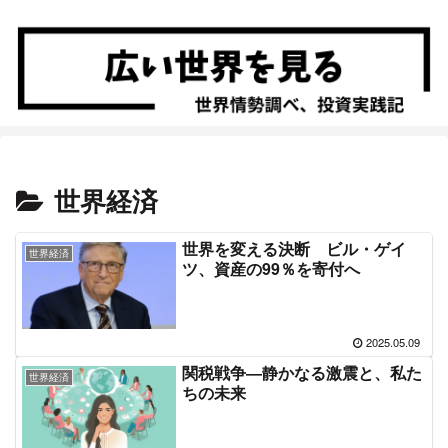
世界経済
世界を変える決断 ビル・ゲイ
世界経済
ツ、資産の99％を寄付へ
2025.05.09
関税戦争―静かなる激震と、私た
世界経済
ちの未来