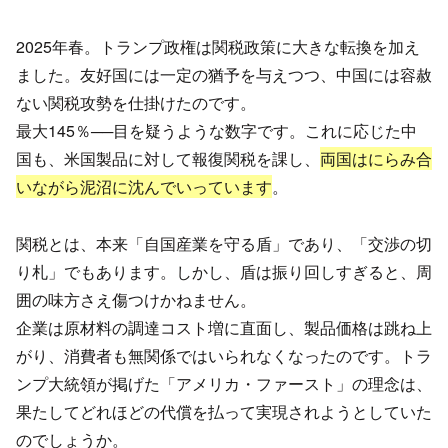
2025年春。トランプ政権は関税政策に大きな転換を加え
ました。友好国には一定の猶予を与えつつ、中国には容赦
ない関税攻勢を仕掛けたのです。
最大145％──目を疑うような数字です。これに応じた中
国も、米国製品に対して報復関税を課し、
両国はにらみ合
いながら泥沼に沈んでいっています
。
関税とは、本来「自国産業を守る盾」であり、「交渉の切
り札」でもあります。しかし、盾は振り回しすぎると、周
囲の味方さえ傷つけかねません。
企業は原材料の調達コスト増に直面し、製品価格は跳ね上
がり、消費者も無関係ではいられなくなったのです。トラ
ンプ大統領が掲げた「アメリカ・ファースト」の理念は、
果たしてどれほどの代償を払って実現されようとしていた
のでしょうか。