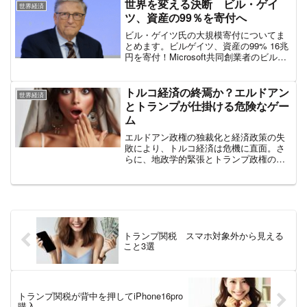
落があったとのことです。チャートで見
世界を変える決断 ビル・ゲイ
世界経済
ると低下度合いが分...
ツ、資産の99％を寄付へ
ビル・ゲイツ氏の大規模寄付についてま
とめます。ビルゲイツ、資産の99% 16兆
円を寄付！Microsoft共同創業者のビル・
ゲイツ氏が、自身の巨額の資産を99％も
寄付するという驚きの発表を行いまし
た。ゲイツ氏は今回、総額1070億ドル
トルコ経済の終焉か？エルドアン
世界経済
（約1...
とトランプが仕掛ける危険なゲー
ム
エルドアン政権の独裁化と経済政策の失
敗により、トルコ経済は危機に直面。さ
らに、地政学的緊張とトランプ政権の圧
力が事態を悪化させ、トルコは存亡の岐
路に立たされている。
トランプ関税 スマホ対象外から見える
こと3選
トランプ関税が背中を押してiPhone16pro
購入