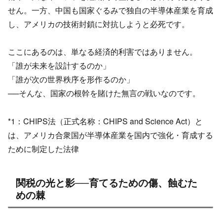
せん。一方、中国も国家ぐるみで独自の半導体産業を育成
し、アメリカの技術封鎖に対抗しようと必死です。
ここにあるのは、単なる経済的利害ではありません。
「誰が未来を設計するのか」
「誰が次の世界秩序を形作るのか」
──そんな、国家の根幹を賭けた無言の戦いなのです。
*1：CHIPS法（正式名称：CHIPS and Science Act）と
は、アメリカ合衆国が半導体産業を国内で強化・育成する
ために制定した法律
関税の光と影──育てるための傷、蝕むた
めの棘