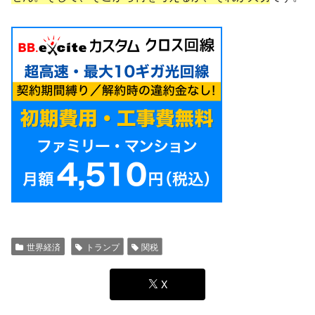
世界経済
トランプ
関税
X