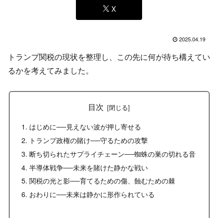
X
2025.04.19
トランプ関税の現状を整理し、この先に何が待ち構えてい
るかを考えてみました。
目次
はじめに──見えない波が押し寄せる
トランプ政権の賭け──守るための攻撃
断ち切られたサプライチェーン──蜘蛛の巣の切れる音
半導体戦争──未来を賭けた静かな戦い
関税の光と影──育てるための傷、蝕むための棘
おわりに──未来は静かに形作られている