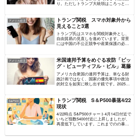
り。ただしトランプ大統領はころっと考
えを変えてくる可能性もあり注意が必要
です。
トランプ関税 スマホ対象外から
アメリカ経済
見えること3選
トランプ氏はスマホを関税対象外とし、
自由貿易の見直しを進めています。背景
には中国の不公正競争や産業保護の必要
性があり、発言で市場を動かす一方、国
内外の利害調整に苦慮している様子も見
られます。
米国連邦予算をめぐる攻防「ビッ
アメリカ経済
グ・ビューティフル・ビル」葛藤
アメリカ合衆国の連邦予算は、単なる財
政計画ではなく、国家の優先事項や政治
的対立を如実に映し出す鏡です。2025会
計年度の予算編成をめぐっては、政権と
連邦議会、特に下院の共和党多数派との
間で緊張が高まっています。国防、社会
トランプ関税 S＆P500暴落4/22
S&P500
保障、環境対策といっ...
現状
4/22時点 S&P500チャート4月14日付近で
いちど指数5400付近に上昇しましたが、
再度低下しています。これまでのの暴落
と回復の歴史から見る「困難の乗り越え
方」過去約50年間、S&P500(円建て)は4
回にわたって5年以上の低迷期を経...