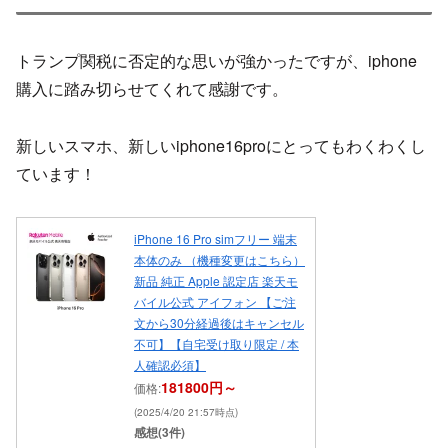
トランプ関税に否定的な思いが強かったですが、iphone
購入に踏み切らせてくれて感謝です。
新しいスマホ、新しいiphone16proにとってもわくわくし
ています！
iPhone 16 Pro simフリー 端末
本体のみ （機種変更はこちら）
新品 純正 Apple 認定店 楽天モ
バイル公式 アイフォン 【ご注
文から30分経過後はキャンセル
不可】【自宅受け取り限定 / 本
人確認必須】
181800円～
価格:
(2025/4/20 21:57時点)
感想(3件)