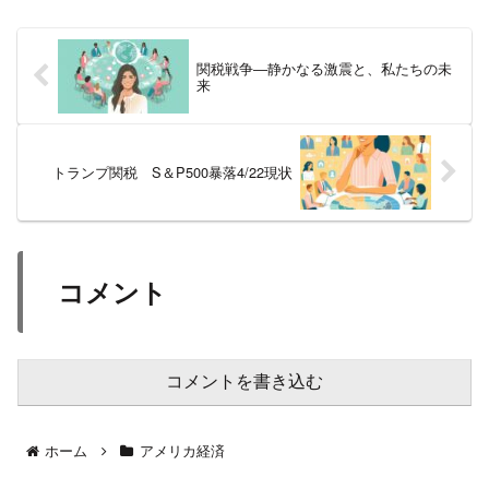
関税戦争―静かなる激震と、私たちの未
来
トランプ関税 S＆P500暴落4/22現状
コメント
コメントを書き込む
ホーム
アメリカ経済