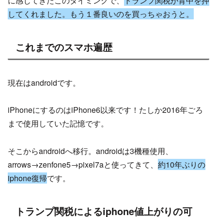
に感じてきたこのタイミングで、
トランプ関税が背中を押
してくれました。もう１番良いのを買っちゃおうと。
これまでのスマホ遍歴
現在はandroidです。
iPhoneにするのはiPhone6以来です！たしか2016年ごろ
まで使用していた記憶です。
そこからandroidへ移行。androidは3機種使用、
arrows→zenfone5→pixel7aと使ってきて、
約10年ぶりの
iphone復帰
です。
トランプ関税によるiphone値上がりの可