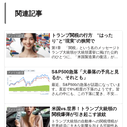
関連記事
トランプ関税の行方 “はった
アメリカ経済
り”と“現実”の狭間で
第1章 「関税」という名のメッセージト
ランプ大統領が大統領選挙に掲げた公約
のひとつに、「米国製造業の復活」があ
りました。彼は、いわば「かつてのアメ
リカ」を取り戻す象徴として、製造業の
国内回帰を強く打ち出しました。その実
S&P500急落「大暴落の予兆と見
アメリカ経済
現手段のひとつが「関税...
るか、それとも」
最近、S&P500の急落が話題になっていま
す。直近で6%程度の下落のようです。皆
さんの中にも、この下落に驚き、不安を
感じている方もいるかもしれません。特
に、円高の影響も重なり、円ベースでの
資産評価額が大きく目減りしていると感
米国vs.世界！トランプ大統領の
アメリカ経済
じる方も多いです...
関税爆弾が引き起こす波紋
トランプ大統領の自動車への関税増税が
世界経済に大きな影響を与える可能性あ