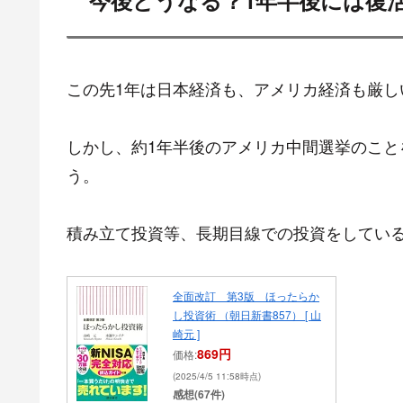
この先1年は日本経済も、アメリカ経済も厳し
しかし、約1年半後のアメリカ中間選挙のこ
う。
積み立て投資等、長期目線での投資をしてい
全面改訂 第3版 ほったらか
し投資術 （朝日新書857） [ 山
崎元 ]
869円
価格:
(2025/4/5 11:58時点)
感想(67件)